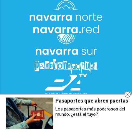
Pasaportes que abren puertas
Los pasaportes más poderosos del
mundo, ¿está el tuyo?
Un abedul echará a andar por el
Un vehículo atropella a un peatón,
Casco Viejo de Pamplona en el
que está herido grave, y derriba
festival de arte y naturaleza
dos farolas en Mendillorri
Arbola