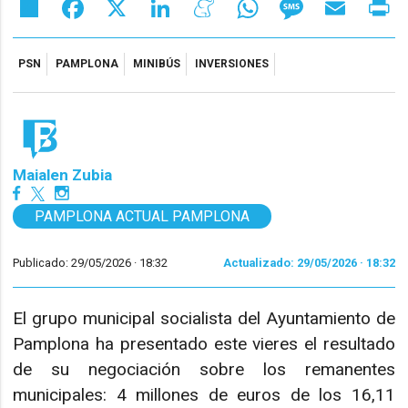
Share
Facebook
X
LinkedIn
Meneame
WhatsApp
Message
Email
Pr
PSN
PAMPLONA
MINIBÚS
INVERSIONES
Maialen Zubia
PAMPLONA ACTUAL PAMPLONA
Publicado: 29/05/2026 ·
18:32
Actualizado: 29/05/2026 · 18:32
El grupo municipal socialista del Ayuntamiento de
Pamplona ha presentado este vieres el resultado
de su negociación sobre los remanentes
municipales: 4 millones de euros de los 16,11