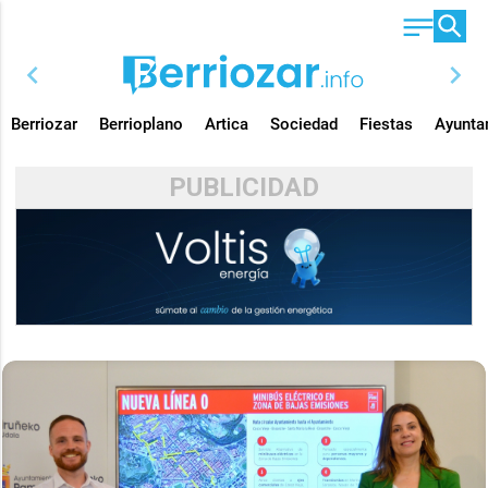
chevron_left
chevron_right
Berriozar
Berrioplano
Artica
Sociedad
Fiestas
Ayunta
PUBLICIDAD