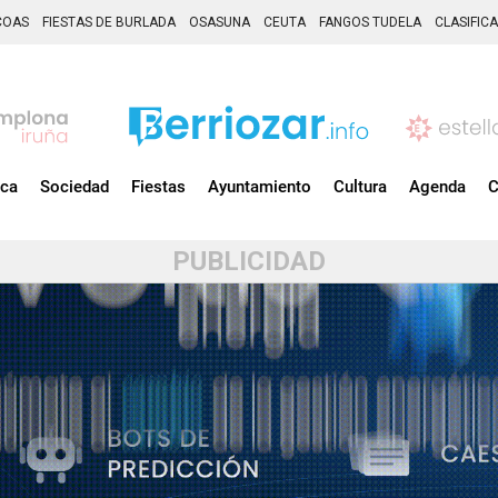
COAS
FIESTAS DE BURLADA
OSASUNA
CEUTA
FANGOS TUDELA
CLASIFIC
ica
Sociedad
Fiestas
Ayuntamiento
Cultura
Agenda
C
PUBLICIDAD