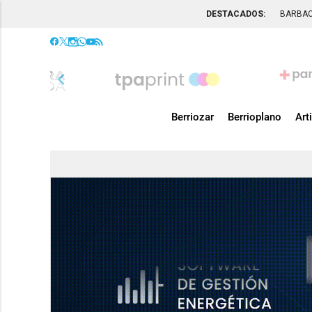
DESTACADOS:
BARBA
chevron_left
Berriozar
Berrioplano
Art