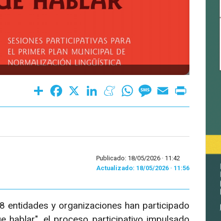
Share
Facebook
X
LinkedIn
Meneame
WhatsApp
Message
Email
Print
Publicado: 18/05/2026 ·
11:42
Actualizado: 18/05/2026 · 11:56
 entidades y organizaciones han participado
hablar", el proceso participativo impulsado