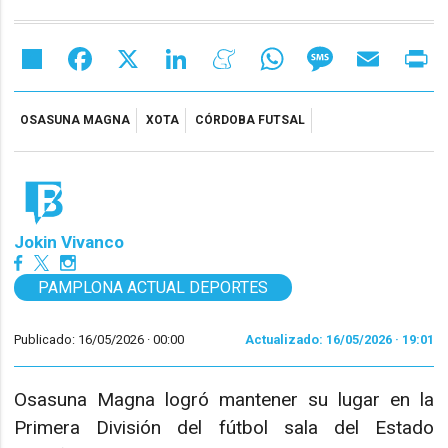
Share
Facebook
X
LinkedIn
Meneame
WhatsApp
Message
Email
Pr
OSASUNA MAGNA
XOTA
CÓRDOBA FUTSAL
Jokin Vivanco
PAMPLONA ACTUAL DEPORTES
Publicado: 16/05/2026 ·
00:00
Actualizado: 16/05/2026 · 19:01
Osasuna Magna logró mantener su lugar en la
Primera División del fútbol sala del Estado