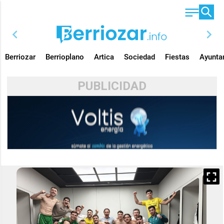
chevron_left
chevron_right
Berriozar
Berrioplano
Artica
Sociedad
Fiestas
Ayunta
PUBLICIDAD