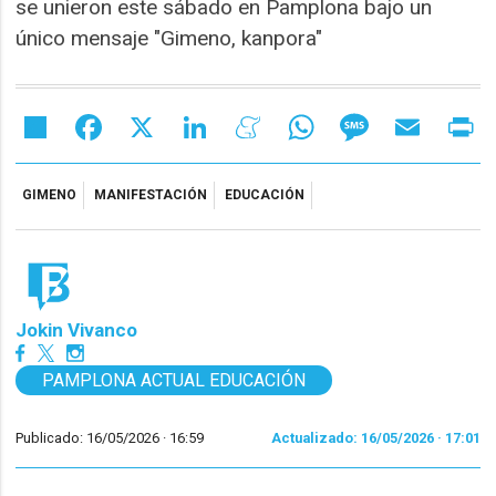
se unieron este sábado en Pamplona bajo un
único mensaje "Gimeno, kanpora"
Share
Facebook
X
LinkedIn
Meneame
WhatsApp
Message
Email
Pr
GIMENO
MANIFESTACIÓN
EDUCACIÓN
Jokin Vivanco
PAMPLONA ACTUAL EDUCACIÓN
Publicado: 16/05/2026 ·
16:59
Actualizado: 16/05/2026 · 17:01