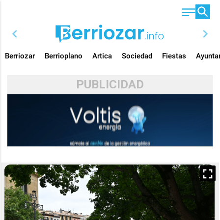
chevron_left
chevron_right
Berriozar
Berrioplano
Artica
Sociedad
Fiestas
Ayunta
PUBLICIDAD