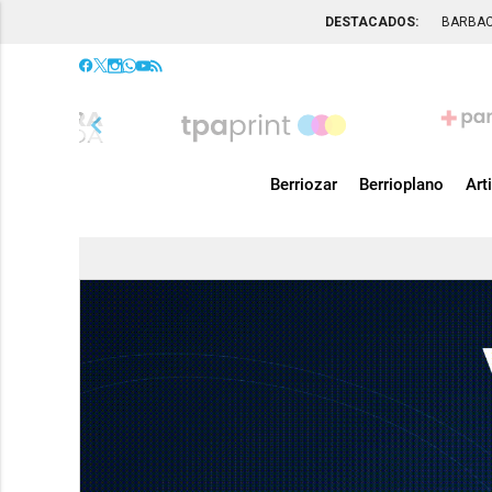
DESTACADOS:
BARBA
chevron_left
Berriozar
Berrioplano
Art