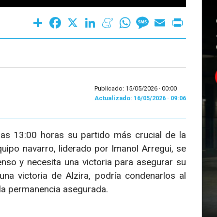
Share
Facebook
X
LinkedIn
Meneame
WhatsApp
Message
Email
Print
Publicado: 15/05/2026 ·
00:00
Actualizado: 16/05/2026 · 09:06
s 13:00 horas su partido más crucial de la
ipo navarro, liderado por Imanol Arregui, se
so y necesita una victoria para asegurar su
a victoria de Alzira, podría condenarlos al
 la permanencia asegurada.