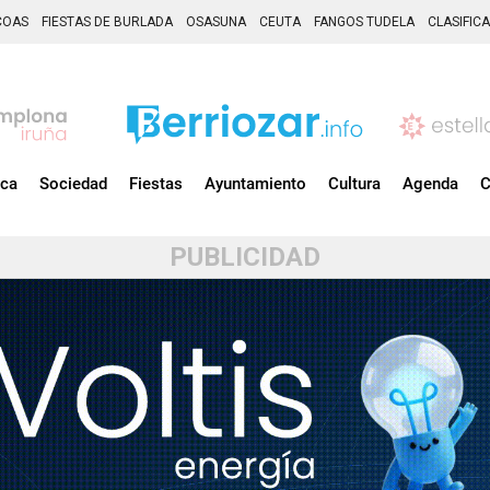
COAS
FIESTAS DE BURLADA
OSASUNA
CEUTA
FANGOS TUDELA
CLASIFIC
ica
Sociedad
Fiestas
Ayuntamiento
Cultura
Agenda
C
PUBLICIDAD