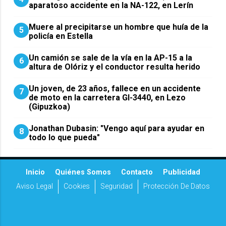
aparatoso accidente en la NA-122, en Lerín
Muere al precipitarse un hombre que huía de la
5
policía en Estella
Un camión se sale de la vía en la AP-15 a la
6
altura de Olóriz y el conductor resulta herido
Un joven, de 23 años, fallece en un accidente
7
de moto en la carretera GI-3440, en Lezo
(Gipuzkoa)
Jonathan Dubasin: "Vengo aquí para ayudar en
8
todo lo que pueda"
Inicio
Quiénes Somos
Contacto
Publicidad
Aviso Legal
Cookies
Seguridad
Protección De Datos