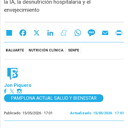
la IA, la desnutrición hospitalaria y el
envejecimiento
Share
Facebook
X
LinkedIn
Meneame
WhatsApp
Message
Email
Pr
BALUARTE
NUTRICIÓN CLÍNICA
SENPE
Jon Piquero
PAMPLONA ACTUAL SALUD Y BIENESTAR
Publicado: 15/05/2026 ·
17:01
Actualizado: 15/05/2026 · 17:01