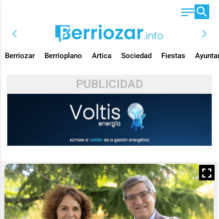
chevron_left
chevron_right
Berriozar
Berrioplano
Artica
Sociedad
Fiestas
Ayunta
PUBLICIDAD