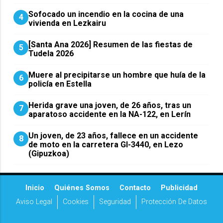
Sofocado un incendio en la cocina de una
4
vivienda en Lezkairu
[Santa Ana 2026] Resumen de las fiestas de
5
Tudela 2026
Muere al precipitarse un hombre que huía de la
6
policía en Estella
Herida grave una joven, de 26 años, tras un
7
aparatoso accidente en la NA-122, en Lerín
Un joven, de 23 años, fallece en un accidente
8
de moto en la carretera GI-3440, en Lezo
(Gipuzkoa)
Inicio
Quiénes Somos
Contacto
Publicidad
Aviso Legal
Cookies
Seguridad
Protección De Datos