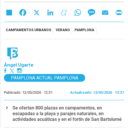
Share
Facebook
X
LinkedIn
Meneame
WhatsApp
Message
Email
Pr
CAMPAMENTOS URBANOS
VERANO
PAMPLONA
Ángel Ugarte
PAMPLONA ACTUAL PAMPLONA
Publicado: 12/05/2026 ·
12:31
Actualizado: 12/05/2026 · 13:37
Se ofertan 800 plazas en campamentos, en
escapadas a la playa y parajes naturales, en
actividades acuáticas y en el fortín de San Bartolomé