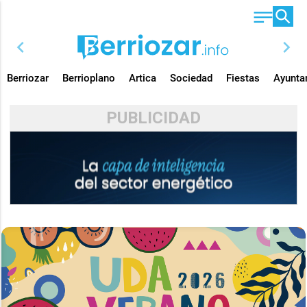
chevron_left
chevron_right
Berriozar
Berrioplano
Artica
Sociedad
Fiestas
Ayunta
PUBLICIDAD