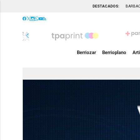
DESTACADOS:
BARBA
chevron_left
Berriozar
Berrioplano
Art