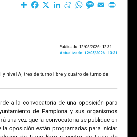
Share
Facebook
X
LinkedIn
Meneame
WhatsApp
Message
Email
Print
Publicado: 12/05/2026 ·
12:31
Actualizado: 12/05/2026 · 13:31
y nivel A, tres de turno libre y cuatro de turno de
rde a la convocatoria de una oposición para
 Ayuntamiento de Pamplona y sus organismos
á una vez que la convocatoria se publique en
e la oposición están programadas para iniciar
plazas de turno libre y cuatro de turno de