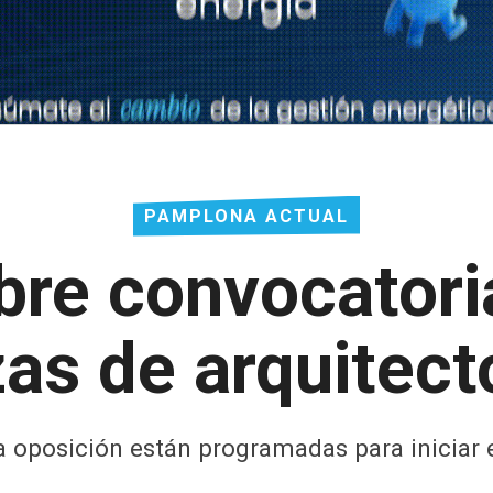
PAMPLONA ACTUAL
re convocatoria
zas de arquitec
a oposición están programadas para iniciar