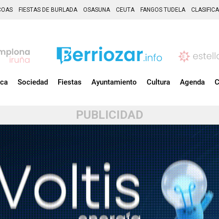
COAS
FIESTAS DE BURLADA
OSASUNA
CEUTA
FANGOS TUDELA
CLASIFIC
ica
Sociedad
Fiestas
Ayuntamiento
Cultura
Agenda
C
PUBLICIDAD