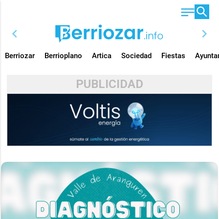
chevron_left
chevron_right
Berriozar
Berrioplano
Artica
Sociedad
Fiestas
Ayunta
PUBLICIDAD