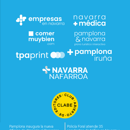
Pamplona inaugura la nueva
Policía Foral atiende 35