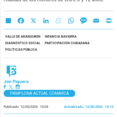
Share
Facebook
X
LinkedIn
Meneame
WhatsApp
Message
Email
Pr
VALLE DE ARANGUREN
INFANCIA NAVARRA
DIAGNÓSTICO SOCIAL
PARTICIPACIÓN CIUDADANA
POLÍTICAS PÚBLICA
Jon Piquero
PAMPLONA ACTUAL COMARCA
Publicado: 12/05/2026 ·
10:04
Actualizado: 12/05/2026 · 10:10