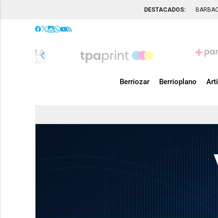
DESTACADOS:
BARBA
chevron_left
Berriozar
Berrioplano
Art