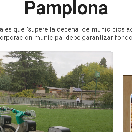
Pamplona
a es que "supere la decena" de municipios a
orporación municipal debe garantizar fond