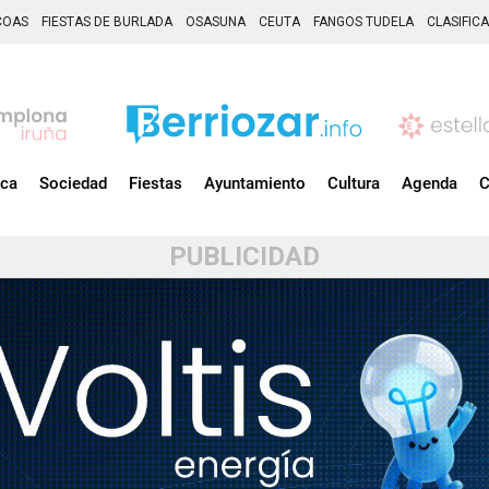
COAS
FIESTAS DE BURLADA
OSASUNA
CEUTA
FANGOS TUDELA
CLASIFIC
ica
Sociedad
Fiestas
Ayuntamiento
Cultura
Agenda
C
PUBLICIDAD