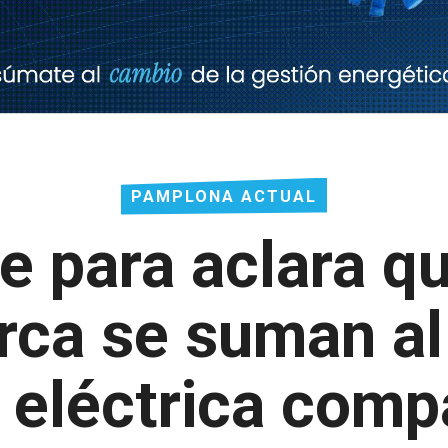
PAMPLONA ACTUAL
 para aclara q
rca se suman al
a eléctrica comp