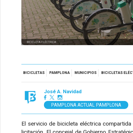
BICICLETA ELÉCTRICA
BICICLETAS
PAMPLONA
MUNICIPIOS
BICICLETAS ELÉ
José A. Navidad
PAMPLONA ACTUAL PAMPLONA
El servicio de bicicleta eléctrica comparti
licitación. El concejal de Gobierno Estraté