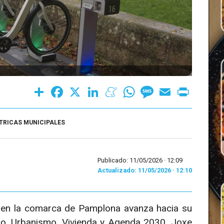
Share
Facebook
X
LinkedIn
Meneame
WhatsApp
Message
Email
Print
CTRICAS MUNICIPALES
Publicado: 11/05/2026 ·
12:09
Actualizado: 11/05/2026 · 12:10
da en la comarca de Pamplona avanza hacia su
gico, Urbanismo, Vivienda y Agenda 2030, Joxe