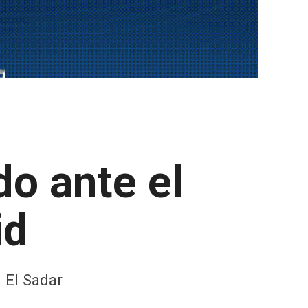
do ante el
id
 El Sadar