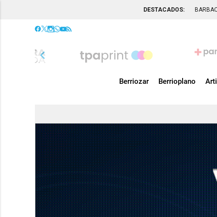
DESTACADOS:
BARBA
chevron_left
Berriozar
Berrioplano
Art