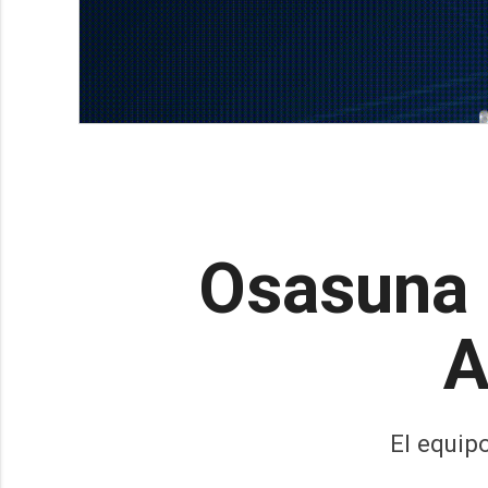
Osasuna p
A
El equip