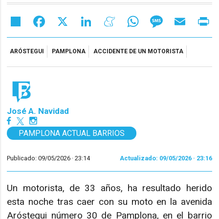
Share
Facebook
X
LinkedIn
Meneame
WhatsApp
Message
Email
Pr
ARÓSTEGUI
PAMPLONA
ACCIDENTE DE UN MOTORISTA
José A. Navidad
PAMPLONA ACTUAL BARRIOS
Publicado: 09/05/2026 ·
23:14
Actualizado: 09/05/2026 · 23:16
Un motorista, de 33 años, ha resultado herido
esta noche tras caer con su moto en la avenida
Aróstegui número 30 de Pamplona, en el barrio