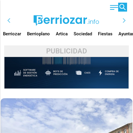
chevron_left
chevron_right
Berriozar
Berrioplano
Artica
Sociedad
Fiestas
Ayunta
PUBLICIDAD