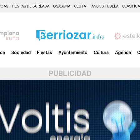
COAS
FIESTAS DE BURLADA
OSASUNA
CEUTA
FANGOS TUDELA
CLASIFIC
ica
Sociedad
Fiestas
Ayuntamiento
Cultura
Agenda
C
PUBLICIDAD