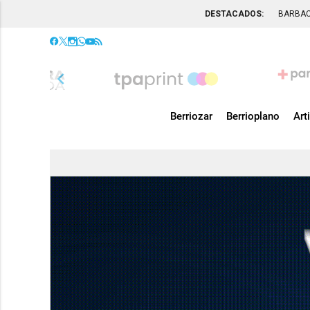
DESTACADOS:
BARBA
chevron_left
Berriozar
Berrioplano
Art