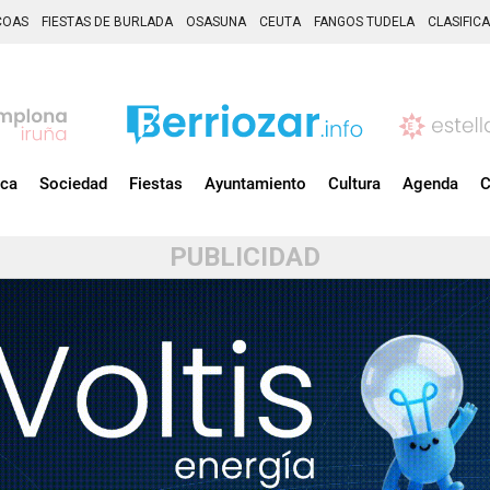
COAS
FIESTAS DE BURLADA
OSASUNA
CEUTA
FANGOS TUDELA
CLASIFIC
ica
Sociedad
Fiestas
Ayuntamiento
Cultura
Agenda
C
PUBLICIDAD