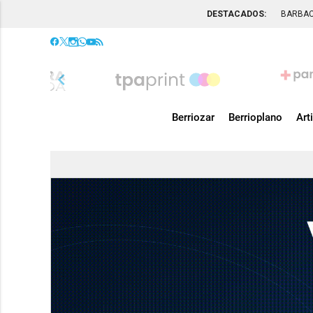
DESTACADOS:
BARBA
chevron_left
Berriozar
Berrioplano
Art