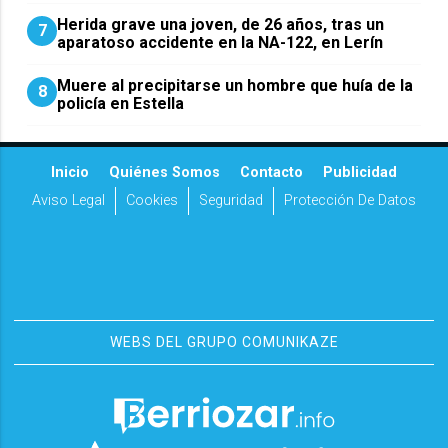
Herida grave una joven, de 26 años, tras un
7
aparatoso accidente en la NA-122, en Lerín
Muere al precipitarse un hombre que huía de la
8
policía en Estella
Inicio
Quiénes Somos
Contacto
Publicidad
Aviso Legal
Cookies
Seguridad
Protección De Datos
WEBS DEL GRUPO COMUNIKAZE