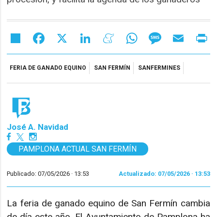
Share
Facebook
X
LinkedIn
Meneame
WhatsApp
Message
Email
Pr
FERIA DE GANADO EQUINO
SAN FERMÍN
SANFERMINES
José A. Navidad
PAMPLONA ACTUAL SAN FERMÍN
Publicado: 07/05/2026 ·
13:53
Actualizado: 07/05/2026 · 13:53
La feria de ganado equino de San Fermín cambia
de día este año. El Ayuntamiento de Pamplona ha