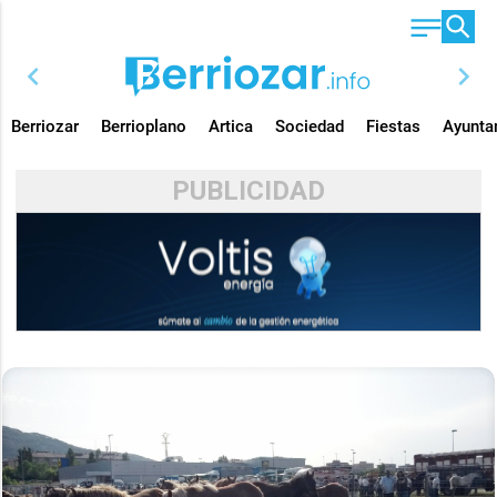
chevron_left
chevron_right
Berriozar
Berrioplano
Artica
Sociedad
Fiestas
Ayunta
PUBLICIDAD