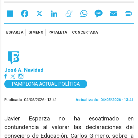
Share
Facebook
X
LinkedIn
Meneame
WhatsApp
Message
Email
Pr
ESPARZA
GIMENO
PATALETA
CONCERTADA
José A. Navidad
PAMPLONA ACTUAL POLÍTICA
Publicado: 04/05/2026 ·
13:41
Actualizado: 04/05/2026 · 13:41
Javier Esparza no ha escatimado en
contundencia al valorar las declaraciones del
consejero de Educación, Carlos Gimeno, sobre la