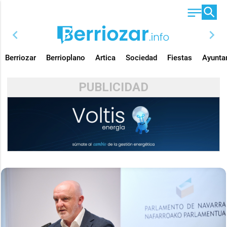
chevron_left
chevron_right
Berriozar
Berrioplano
Artica
Sociedad
Fiestas
Ayunta
PUBLICIDAD