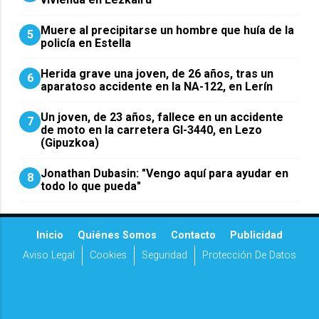
Muere al precipitarse un hombre que huía de la
5
policía en Estella
Herida grave una joven, de 26 años, tras un
6
aparatoso accidente en la NA-122, en Lerín
Un joven, de 23 años, fallece en un accidente
7
de moto en la carretera GI-3440, en Lezo
(Gipuzkoa)
Jonathan Dubasin: "Vengo aquí para ayudar en
8
todo lo que pueda"
Inicio
Quiénes Somos
Contacto
Publicidad
Aviso Legal
Cookies
Seguridad
Protección De Datos