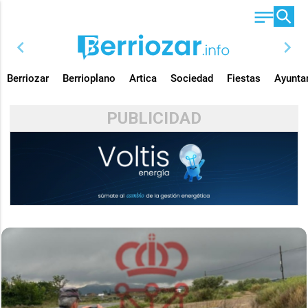
chevron_left
chevron_right
Berriozar
Berrioplano
Artica
Sociedad
Fiestas
Ayunta
PUBLICIDAD