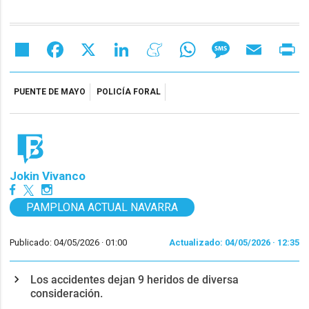
Share
Facebook
X
LinkedIn
Meneame
WhatsApp
Message
Email
Pr
PUENTE DE MAYO
POLICÍA FORAL
Jokin Vivanco
PAMPLONA ACTUAL NAVARRA
Publicado: 04/05/2026 ·
01:00
Actualizado: 04/05/2026 · 12:35
Los accidentes dejan 9 heridos de diversa
consideración.