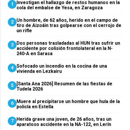
Investigan el hallazgo de restos humanos en la
1
cola del embalse de Yesa, en Zaragoza
Un hombre, de 62 años, herido en el campo de
2
tiro de Aizoáin tras golpearse con el cerrojo de
un rifle
​Dos personas trasladadas al HUN tras sufrir un
3
accidente por colisión frontolateral en la N-
240-A en Sarasa
Sofocado un incendio en la cocina de una
4
vivienda en Lezkairu
[Santa Ana 2026] Resumen de las fiestas de
5
Tudela 2026
Muere al precipitarse un hombre que huía de la
6
policía en Estella
Herida grave una joven, de 26 años, tras un
7
aparatoso accidente en la NA-122, en Lerín