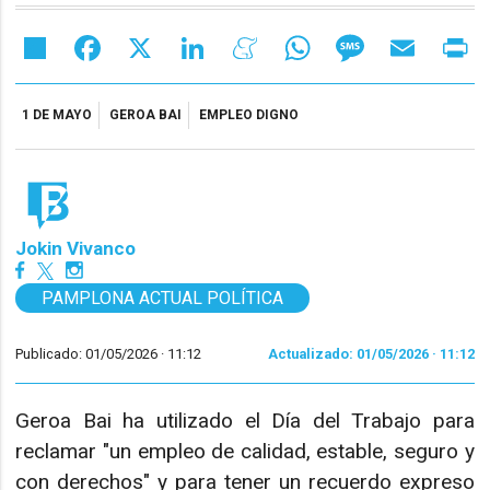
Share
Facebook
X
LinkedIn
Meneame
WhatsApp
Message
Email
Pr
1 DE MAYO
GEROA BAI
EMPLEO DIGNO
Jokin Vivanco
PAMPLONA ACTUAL POLÍTICA
Publicado: 01/05/2026 ·
11:12
Actualizado: 01/05/2026 · 11:12
Geroa Bai ha utilizado el Día del Trabajo para
reclamar "un empleo de calidad, estable, seguro y
con derechos" y para tener un recuerdo expreso