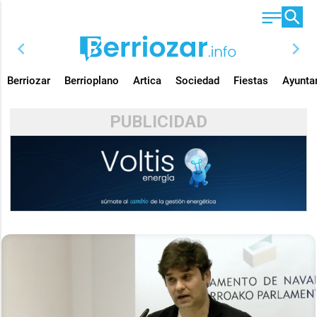
chevron_left
chevron_right
Berriozar
Berrioplano
Artica
Sociedad
Fiestas
Ayunta
PUBLICIDAD