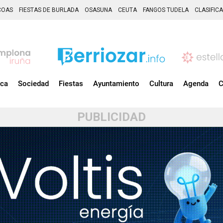
COAS
FIESTAS DE BURLADA
OSASUNA
CEUTA
FANGOS TUDELA
CLASIFIC
ica
Sociedad
Fiestas
Ayuntamiento
Cultura
Agenda
C
PUBLICIDAD