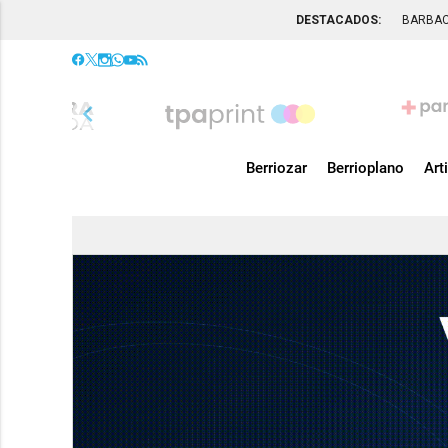
DESTACADOS:
BARBA
chevron_left
Berriozar
Berrioplano
Art