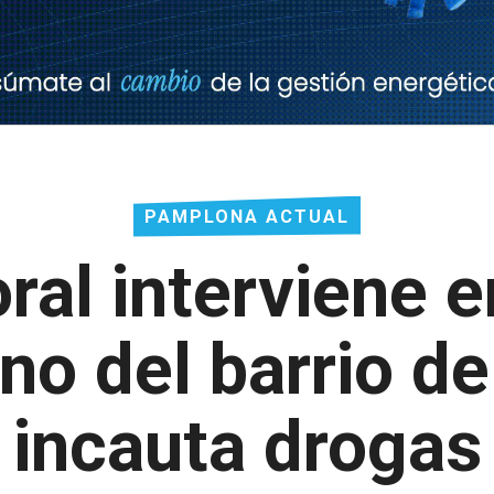
PAMPLONA ACTUAL
oral interviene e
no del barrio d
incauta drogas