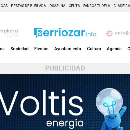
COAS
FIESTAS DE BURLADA
OSASUNA
CEUTA
FANGOS TUDELA
CLASIFIC
ica
Sociedad
Fiestas
Ayuntamiento
Cultura
Agenda
C
PUBLICIDAD