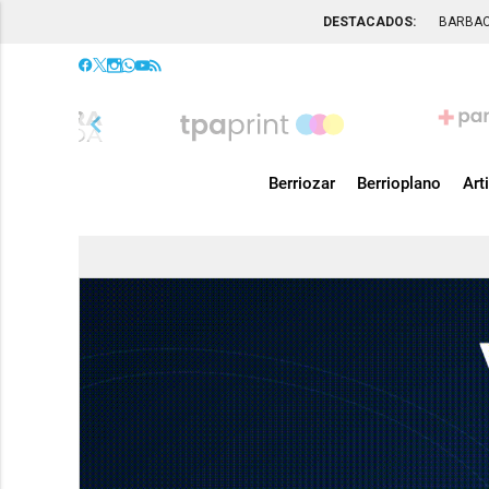
DESTACADOS:
BARBA
chevron_left
Berriozar
Berrioplano
Art