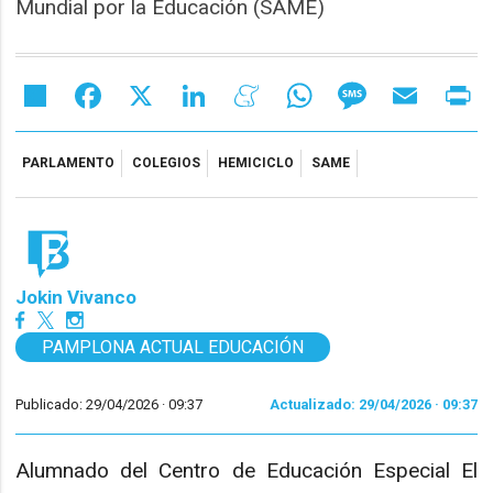
Mundial por la Educación (SAME)
Share
Facebook
X
LinkedIn
Meneame
WhatsApp
Message
Email
Pr
PARLAMENTO
COLEGIOS
HEMICICLO
SAME
Jokin Vivanco
PAMPLONA ACTUAL EDUCACIÓN
Publicado: 29/04/2026 ·
09:37
Actualizado: 29/04/2026 · 09:37
Alumnado del Centro de Educación Especial El