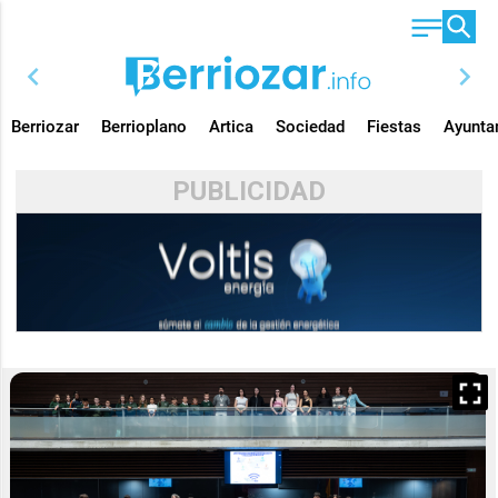
chevron_left
chevron_right
Berriozar
Berrioplano
Artica
Sociedad
Fiestas
Ayunta
PUBLICIDAD