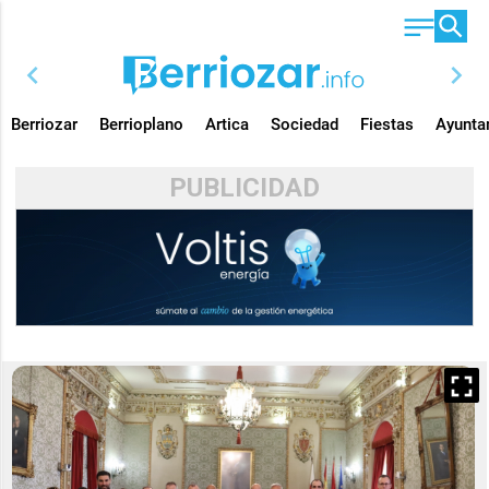
chevron_left
chevron_right
Berriozar
Berrioplano
Artica
Sociedad
Fiestas
Ayunta
PUBLICIDAD