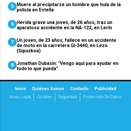
Muere al precipitarse un hombre que huía de la
5
policía en Estella
Herida grave una joven, de 26 años, tras un
6
aparatoso accidente en la NA-122, en Lerín
Un joven, de 23 años, fallece en un accidente
7
de moto en la carretera GI-3440, en Lezo
(Gipuzkoa)
Jonathan Dubasin: "Vengo aquí para ayudar en
8
todo lo que pueda"
Inicio
Quiénes Somos
Contacto
Publicidad
Aviso Legal
Cookies
Seguridad
Protección De Datos