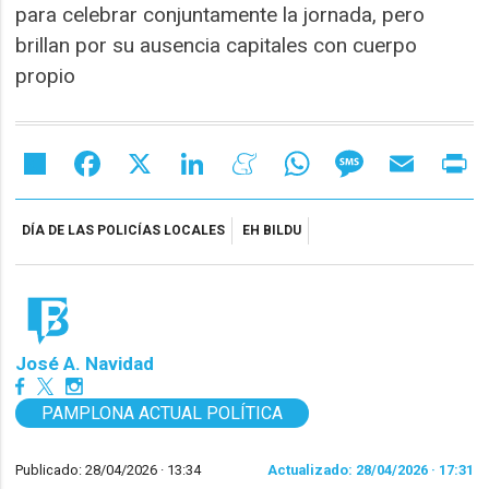
para celebrar conjuntamente la jornada, pero
brillan por su ausencia capitales con cuerpo
propio
Share
Facebook
X
LinkedIn
Meneame
WhatsApp
Message
Email
Pr
DÍA DE LAS POLICÍAS LOCALES
EH BILDU
José A. Navidad
PAMPLONA ACTUAL POLÍTICA
Publicado: 28/04/2026 ·
13:34
Actualizado: 28/04/2026 · 17:31