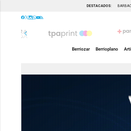
DESTACADOS:
BARBA
chevron_left
Berriozar
Berrioplano
Art