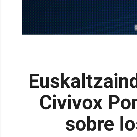
Euskaltzaind
Civivox Pom
sobre l