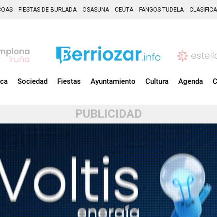
COAS
FIESTAS DE BURLADA
OSASUNA
CEUTA
FANGOS TUDELA
CLASIFIC
ica
Sociedad
Fiestas
Ayuntamiento
Cultura
Agenda
C
PUBLICIDAD