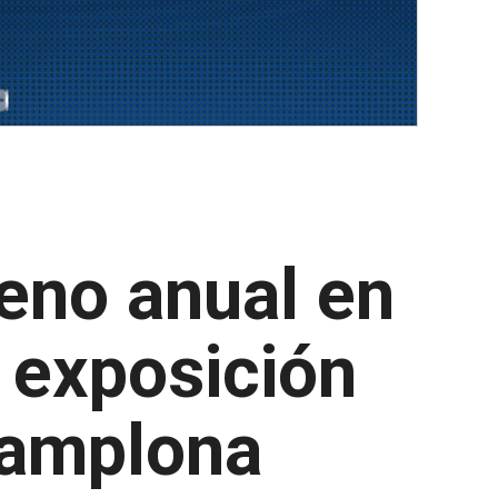
leno anual en
a exposición
Pamplona