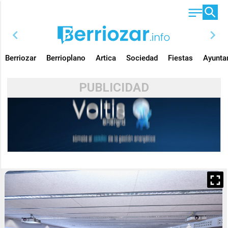
chevron_left
chevron_right
Berriozar
Berrioplano
Artica
Sociedad
Fiestas
Ayunta
PUBLICIDAD