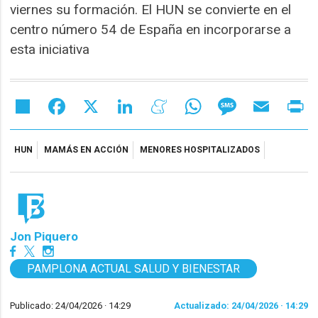
viernes su formación. El HUN se convierte en el
centro número 54 de España en incorporarse a
esta iniciativa
Share
Facebook
X
LinkedIn
Meneame
WhatsApp
Message
Email
Pr
HUN
MAMÁS EN ACCIÓN
MENORES HOSPITALIZADOS
Jon Piquero
PAMPLONA ACTUAL SALUD Y BIENESTAR
Publicado: 24/04/2026 ·
14:29
Actualizado: 24/04/2026 · 14:29