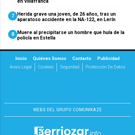
en Villafranca
Herida grave una joven, de 26 años, tras un
7
aparatoso accidente en la NA-122, en Lerín
Muere al precipitarse un hombre que huía de la
8
policía en Estella
Inicio
Quiénes Somos
Contacto
Publicidad
Aviso Legal
Cookies
Seguridad
Protección De Datos
WEBS DEL GRUPO COMUNIKAZE