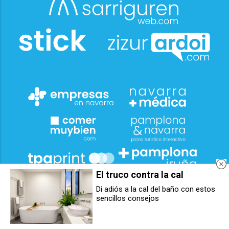
El truco contra la cal
Di adiós a la cal del baño con estos
sencillos consejos
Los clubes de lectura de
El HUN se suma a la red 'Mamás
Pamplona se abren al mundo
en Acción' para acompañar a
para celebrar tres décadas de
menores hospitalizados sin
cooperación internacional
apoyo familiar