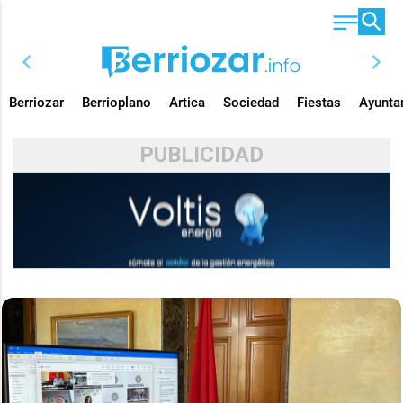
chevron_left
chevron_right
Berriozar
Berrioplano
Artica
Sociedad
Fiestas
Ayunta
PUBLICIDAD