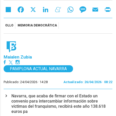
Share
Facebook
X
LinkedIn
Meneame
WhatsApp
Message
Email
Pr
OLLO
MEMORIA DEMOCRÁTICA
Maialen Zubia
PAMPLONA ACTUAL NAVARRA
Publicado: 24/04/2026 ·
14:28
Actualizado: 26/04/2026 · 08:22
Navarra, que acaba de firmar con el Estado un
convenio para intercambiar información sobre
víctimas del franquismo, recibirá este año 138.618
euros pa