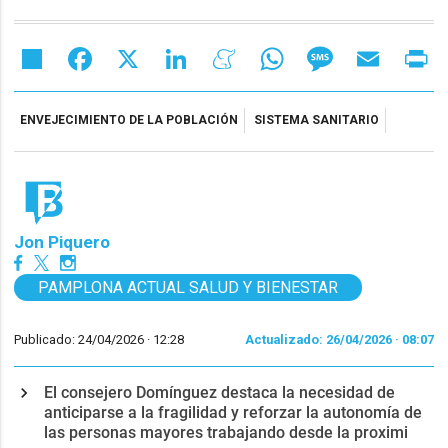
Share
Facebook
X
LinkedIn
Meneame
WhatsApp
Message
Email
Pr
ENVEJECIMIENTO DE LA POBLACIÓN
SISTEMA SANITARIO
Jon Piquero
PAMPLONA ACTUAL SALUD Y BIENESTAR
Publicado: 24/04/2026 ·
12:28
Actualizado: 26/04/2026 · 08:07
El consejero Domínguez destaca la necesidad de
anticiparse a la fragilidad y reforzar la autonomía de
las personas mayores trabajando desde la proximi