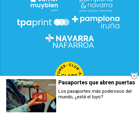
Pasaportes que abren puertas
Los pasaportes más poderosos del
mundo, ¿está el tuyo?
La Comisión de Ordenación del
Diez municipios de la Comarca
Territorio aprueba la modificación
de Pamplona controlarán desde el
del PSIS de la UPNA
lunes el seguro y el registro de
los patinetes eléctricos
2026
© Grupo Comunikaze