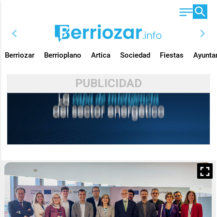
chevron_left
chevron_right
Berriozar
Berrioplano
Artica
Sociedad
Fiestas
Ayunta
PUBLICIDAD