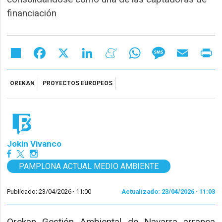
financiación
Share
Facebook
X
LinkedIn
Meneame
WhatsApp
Message
Email
Pr
OREKAN
PROYECTOS EUROPEOS
Jokin Vivanco
PAMPLONA ACTUAL MEDIO AMBIENTE
Publicado: 23/04/2026 ·
11:00
Actualizado: 23/04/2026 · 11:03
Orekan Gestión Ambiental de Navarra arranca