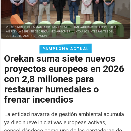
PRESENTACIÓN DE LA MARCA OREKAN EN LA QUE HAN PARTICIPADO EL CONSEJERO
AIERDI Y LA GERENTE DE OREKAN, ITZIAR GÓMEZ, JUNTO A LOS INTEGRANTES DEL
CONSEJO DE ADMINISTRACIÓN.
PAMPLONA ACTUAL
Orekan suma siete nuevos
proyectos europeos en 2026
con 2,8 millones para
restaurar humedales o
frenar incendios
La entidad navarra de gestión ambiental acumula
ya diecinueve iniciativas europeas activas,
consolidándose como una de las captadoras de