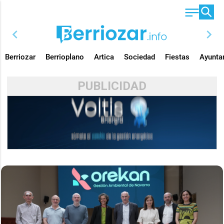
chevron_left
chevron_right
Berriozar
Berrioplano
Artica
Sociedad
Fiestas
Ayunta
PUBLICIDAD