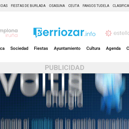
COAS
FIESTAS DE BURLADA
OSASUNA
CEUTA
FANGOS TUDELA
CLASIFIC
ica
Sociedad
Fiestas
Ayuntamiento
Cultura
Agenda
C
PUBLICIDAD