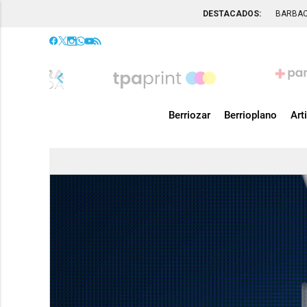
DESTACADOS:
BARBA
chevron_left
Berriozar
Berrioplano
Art