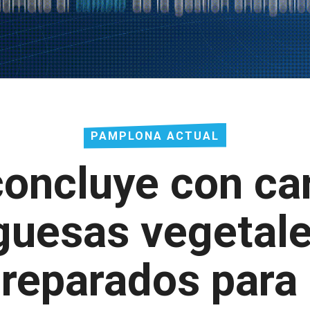
PAMPLONA ACTUAL
ncluye con ca
uesas vegetale
preparados para 