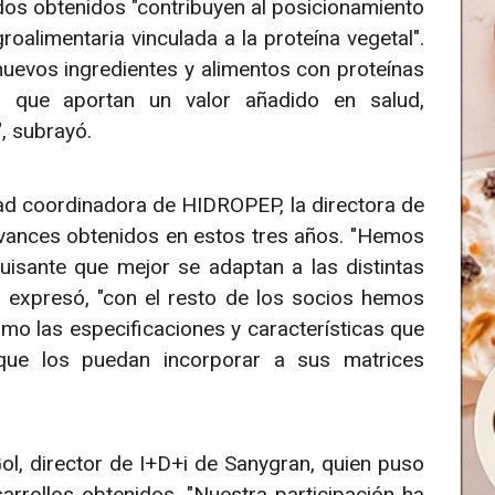
dos obtenidos "contribuyen al posicionamiento
alimentaria vinculada a la proteína vegetal".
 nuevos ingredientes y alimentos con proteínas
s que aportan un valor añadido en salud,
", subrayó.
ad coordinadora de HIDROPEP, la directora de
avances obtenidos en estos tres años. "Hemos
guisante que mejor se adaptan a las distintas
n expresó, "con el resto de los socios hemos
o las especificaciones y características que
que los puedan incorporar a sus matrices
l, director de I+D+i de Sanygran, quien puso
sarrollos obtenidos. "Nuestra participación ha