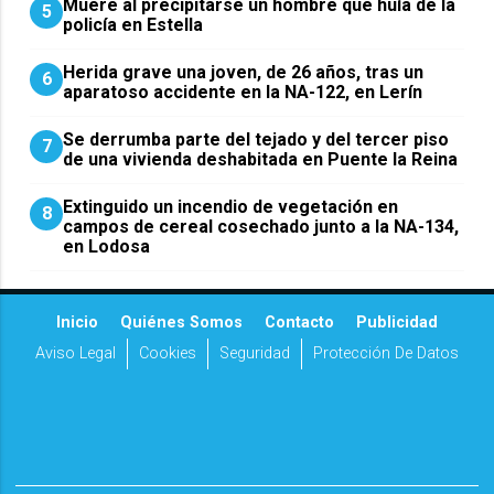
Muere al precipitarse un hombre que huía de la
5
policía en Estella
Herida grave una joven, de 26 años, tras un
6
aparatoso accidente en la NA-122, en Lerín
Se derrumba parte del tejado y del tercer piso
7
de una vivienda deshabitada en Puente la Reina
Extinguido un incendio de vegetación en
8
campos de cereal cosechado junto a la NA-134,
en Lodosa
Inicio
Quiénes Somos
Contacto
Publicidad
Aviso Legal
Cookies
Seguridad
Protección De Datos