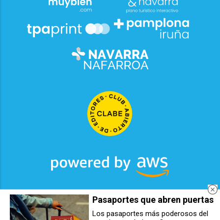
Pasaportes que abren puertas
2026
© Grupo Comunikaze
Los pasaportes más poderosos del