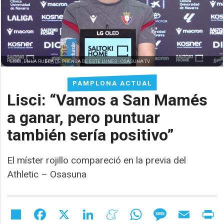
LISCI, EN LA RUEDA DE PRENSA DE ESTE LUNES -
OSASUNA TV
PAMPLONA ACTUAL
Lisci: “Vamos a San Mamés
a ganar, pero puntuar
también sería positivo”
El míster rojillo compareció en la previa del
Athletic – Osasuna
Share
Facebook
X
LinkedIn
Meneame
WhatsApp
Message
Email
Pr