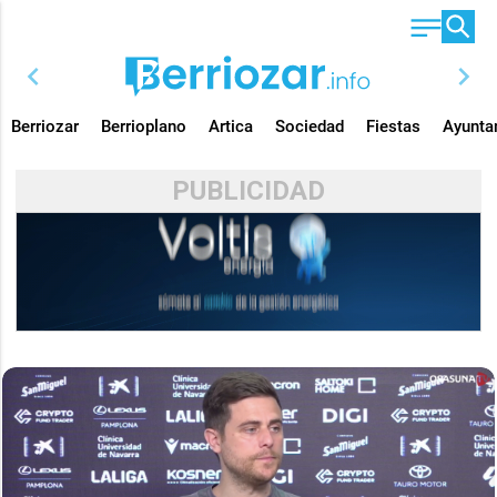
chevron_left
chevron_right
Berriozar
Berrioplano
Artica
Sociedad
Fiestas
Ayunta
PUBLICIDAD