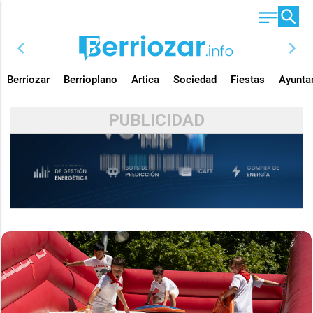
chevron_left
chevron_right
Berriozar
Berrioplano
Artica
Sociedad
Fiestas
Ayunta
PUBLICIDAD