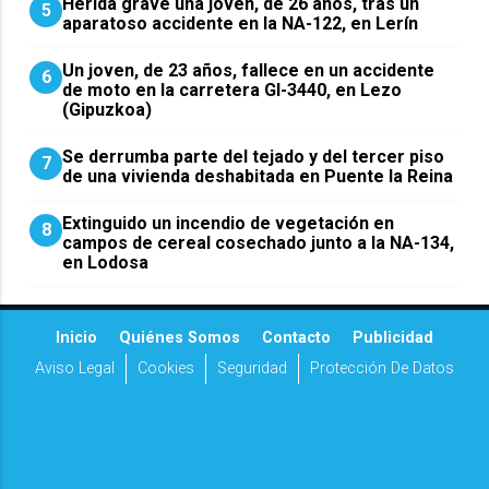
Herida grave una joven, de 26 años, tras un
5
aparatoso accidente en la NA-122, en Lerín
Un joven, de 23 años, fallece en un accidente
6
de moto en la carretera GI-3440, en Lezo
(Gipuzkoa)
Se derrumba parte del tejado y del tercer piso
7
de una vivienda deshabitada en Puente la Reina
Extinguido un incendio de vegetación en
8
campos de cereal cosechado junto a la NA-134,
en Lodosa
Inicio
Quiénes Somos
Contacto
Publicidad
Aviso Legal
Cookies
Seguridad
Protección De Datos