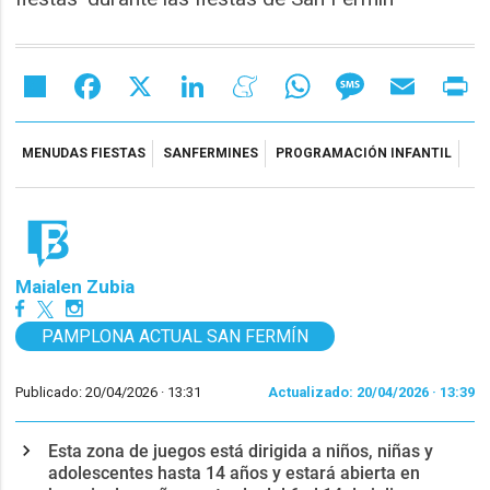
Share
Facebook
X
LinkedIn
Meneame
WhatsApp
Message
Email
Pr
MENUDAS FIESTAS
SANFERMINES
PROGRAMACIÓN INFANTIL
Maialen Zubia
PAMPLONA ACTUAL SAN FERMÍN
Publicado: 20/04/2026 ·
13:31
Actualizado: 20/04/2026 · 13:39
Esta zona de juegos está dirigida a niños, niñas y
adolescentes hasta 14 años y estará abierta en