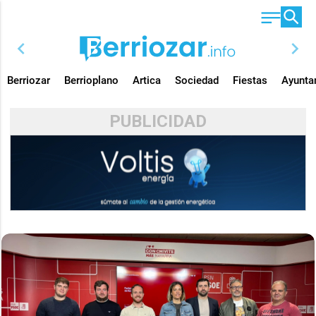
chevron_left
chevron_right
Berriozar
Berrioplano
Artica
Sociedad
Fiestas
Ayunta
PUBLICIDAD