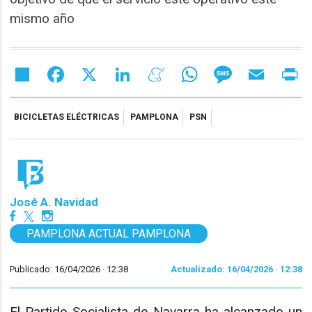
mismo año
Share
Facebook
X
LinkedIn
Meneame
WhatsApp
Message
Email
Pr
BICICLETAS ELÉCTRICAS
PAMPLONA
PSN
José A. Navidad
PAMPLONA ACTUAL PAMPLONA
Publicado: 16/04/2026 ·
12:38
Actualizado: 16/04/2026 · 12:38
El Partido Socialista de Navarra ha alcanzado un