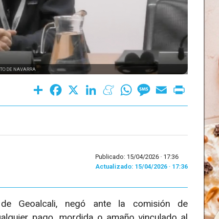
TO DE NAVARRA
Share
Facebook
X
LinkedIn
Meneame
WhatsApp
Message
Email
Print
Publicado: 15/04/2026 ·
17:36
Actualizado: 15/04/2026 · 17:36
 de Geoalcali, negó ante la comisión de
ualquier pago, mordida o amaño vinculado al