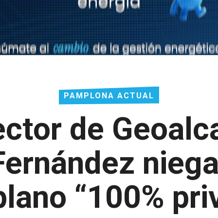
PAMPLONA ACTUAL
rector de Geoalca
Fernández niega
 plano “100% pri