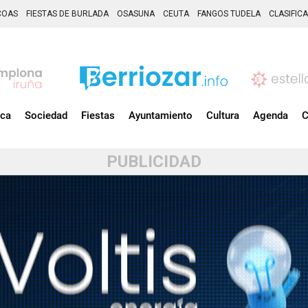
COAS
FIESTAS DE BURLADA
OSASUNA
CEUTA
FANGOS TUDELA
CLASIFIC
ica
Sociedad
Fiestas
Ayuntamiento
Cultura
Agenda
C
PUBLICIDAD