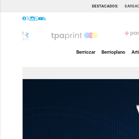
DESTACADOS:
BARBA
chevron_left
Berriozar
Berrioplano
Art