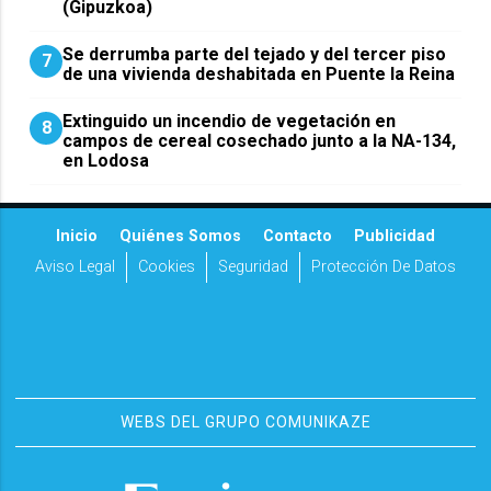
(Gipuzkoa)
Se derrumba parte del tejado y del tercer piso
7
de una vivienda deshabitada en Puente la Reina
Extinguido un incendio de vegetación en
8
campos de cereal cosechado junto a la NA-134,
en Lodosa
Inicio
Quiénes Somos
Contacto
Publicidad
Aviso Legal
Cookies
Seguridad
Protección De Datos
WEBS DEL GRUPO COMUNIKAZE