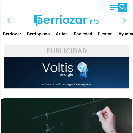
chevron_left
chevron_right
Berriozar
Berrioplano
Artica
Sociedad
Fiestas
Ayunta
PUBLICIDAD