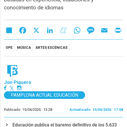
conocimiento de idiomas
Share
Facebook
X
LinkedIn
Meneame
WhatsApp
Message
Email
Pr
OPE
MÚSICA
ARTES ESCÉNICAS
Jon Piquero
PAMPLONA ACTUAL EDUCACIÓN
Publicado: 15/04/2026 ·
13:28
Actualizado: 15/04/2026 · 17:08
Educación publica el baremo definitivo de los 5.633