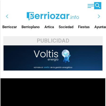
chevron_left
chevron_right
Berriozar
Berrioplano
Artica
Sociedad
Fiestas
Ayunta
PUBLICIDAD