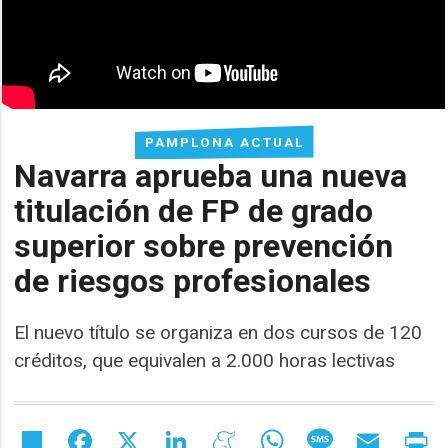
PAMPLONA ACTUAL
Navarra aprueba una nueva
titulación de FP de grado
superior sobre prevención
de riesgos profesionales
El nuevo título se organiza en dos cursos de 120
créditos, que equivalen a 2.000 horas lectivas
Share
Facebook
X
LinkedIn
Meneame
WhatsApp
Message
Email
Pr