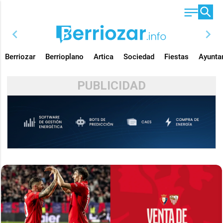
chevron_left
chevron_right
Berriozar
Berrioplano
Artica
Sociedad
Fiestas
Ayunta
PUBLICIDAD