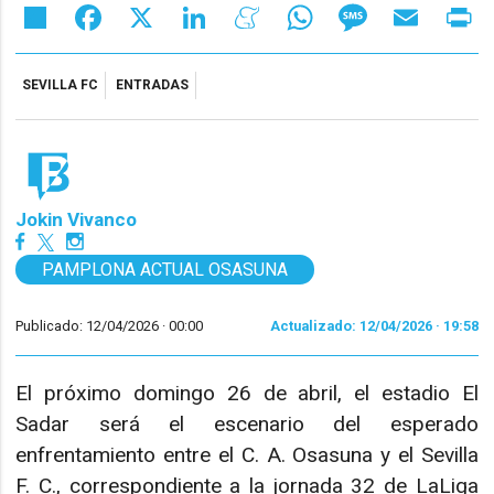
Share
Facebook
X
LinkedIn
Meneame
WhatsApp
Message
Email
Pr
SEVILLA FC
ENTRADAS
Jokin Vivanco
PAMPLONA ACTUAL OSASUNA
Publicado: 12/04/2026 ·
00:00
Actualizado: 12/04/2026 · 19:58
El próximo domingo 26 de abril, el estadio El
Sadar será el escenario del esperado
enfrentamiento entre el C. A. Osasuna y el Sevilla
F. C., correspondiente a la jornada 32 de LaLiga