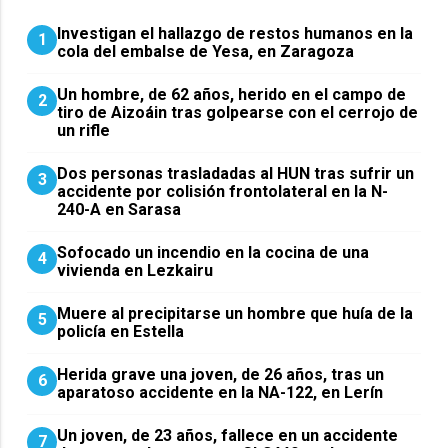
Investigan el hallazgo de restos humanos en la
1
cola del embalse de Yesa, en Zaragoza
Un hombre, de 62 años, herido en el campo de
2
tiro de Aizoáin tras golpearse con el cerrojo de
un rifle
​Dos personas trasladadas al HUN tras sufrir un
3
accidente por colisión frontolateral en la N-
240-A en Sarasa
Sofocado un incendio en la cocina de una
4
vivienda en Lezkairu
Muere al precipitarse un hombre que huía de la
5
policía en Estella
Herida grave una joven, de 26 años, tras un
6
aparatoso accidente en la NA-122, en Lerín
Un joven, de 23 años, fallece en un accidente
7