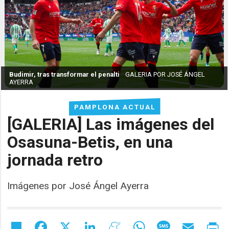
Budimir, tras transformar el penalti
GALERIA POR JOSÉ ÁNGEL
AYERRA
PAMPLONA ACTUAL
[GALERIA] Las imágenes del
Osasuna-Betis, en una
jornada retro
Imágenes por José Ángel Ayerra
Share
Facebook
X
LinkedIn
Meneame
WhatsApp
Message
Email
Pr