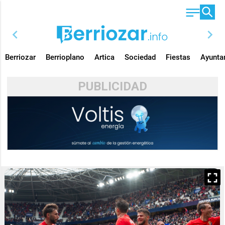
chevron_left
chevron_right
Berriozar
Berrioplano
Artica
Sociedad
Fiestas
Ayunta
PUBLICIDAD