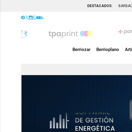
DESTACADOS:
BARBA
chevron_left
Berriozar
Berrioplano
Art