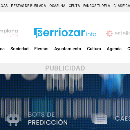
COAS
FIESTAS DE BURLADA
OSASUNA
CEUTA
FANGOS TUDELA
CLASIFIC
ica
Sociedad
Fiestas
Ayuntamiento
Cultura
Agenda
C
PUBLICIDAD