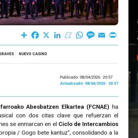
Share
Facebook
X
LinkedIn
Meneame
WhatsApp
Message
Email
Print
GRAVES
NUEVO CASINO
Publicado: 08/04/2026 ·
20:57
Actualizado: 08/04/2026 · 20:57
farroako Abesbatzen Elkartea (FCNAE)
ha
ical con dos citas clave que refuerzan el
iones se enmarcan en el
Ciclo de Intercambios
ropia / Gogo bete kantuz", consolidando a la