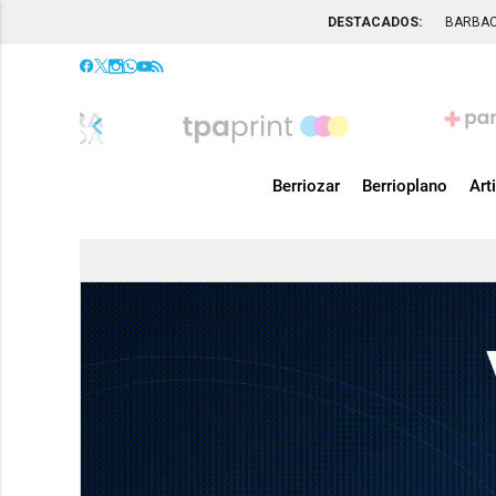
DESTACADOS:
BARBA
chevron_left
Berriozar
Berrioplano
Art