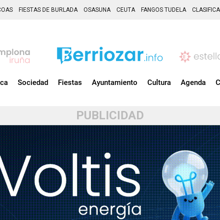
COAS
FIESTAS DE BURLADA
OSASUNA
CEUTA
FANGOS TUDELA
CLASIFIC
ica
Sociedad
Fiestas
Ayuntamiento
Cultura
Agenda
C
PUBLICIDAD