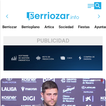
chevron_left
chevron_right
Berriozar
Berrioplano
Artica
Sociedad
Fiestas
Ayunta
PUBLICIDAD