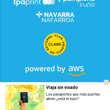
Viaja sin visado
2026
© Grupo Comunikaze
Los pasaportes que más puertas
abren ¿está el tuyo?
Desarrollado por:
OA Cloud
Osasuna se enfrenta al Alavés
Osasuna Femenino sucumbe
con 22 jugadores convocados
ante el Barcelona ‘B’ en un