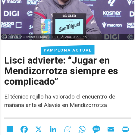
LISCI, EN LA COMPARECENCIA DE ESTE SÁBADO -
OSASUNA
PAMPLONA ACTUAL
Lisci advierte: “Jugar en
Mendizorrotza siempre es
complicado”
El técnico rojillo ha valorado el encuentro de
mañana ante el Alavés en Mendizorrotza
Share
Facebook
X
LinkedIn
Meneame
WhatsApp
Message
Email
Pr