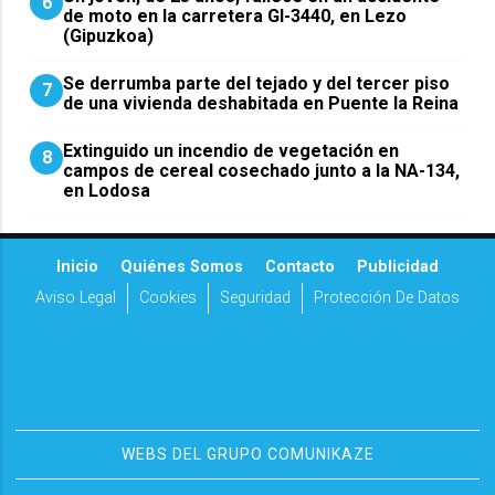
6
de moto en la carretera GI-3440, en Lezo
(Gipuzkoa)
Se derrumba parte del tejado y del tercer piso
7
de una vivienda deshabitada en Puente la Reina
Extinguido un incendio de vegetación en
8
campos de cereal cosechado junto a la NA-134,
en Lodosa
Inicio
Quiénes Somos
Contacto
Publicidad
Aviso Legal
Cookies
Seguridad
Protección De Datos
WEBS DEL GRUPO COMUNIKAZE