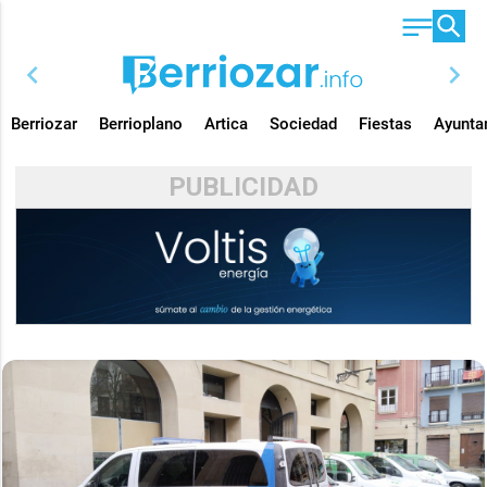
chevron_left
chevron_right
Berriozar
Berrioplano
Artica
Sociedad
Fiestas
Ayunta
PUBLICIDAD