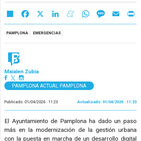
Share
Facebook
X
LinkedIn
Meneame
WhatsApp
Message
Email
Pr
PAMPLONA
EMERGENCIAS
Maialen Zubia
PAMPLONA ACTUAL PAMPLONA
Publicado: 01/04/2026 ·
11:23
Actualizado: 01/04/2026 · 11:23
El Ayuntamiento de Pamplona ha dado un paso
más en la modernización de la gestión urbana
con la puesta en marcha de un desarrollo digital