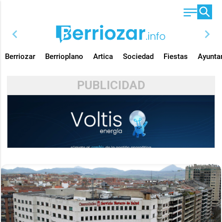
chevron_left
chevron_right
Berriozar
Berrioplano
Artica
Sociedad
Fiestas
Ayunta
PUBLICIDAD