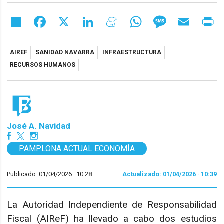
Share
Facebook
X
LinkedIn
Meneame
WhatsApp
Message
Email
Pr
AIREF
SANIDAD NAVARRA
INFRAESTRUCTURA
RECURSOS HUMANOS
José A. Navidad
PAMPLONA ACTUAL ECONOMÍA
Publicado: 01/04/2026 ·
10:28
Actualizado: 01/04/2026 · 10:39
La Autoridad Independiente de Responsabilidad
Fiscal (AIReF) ha llevado a cabo dos estudios