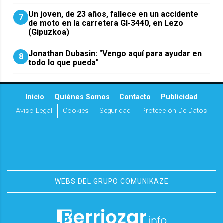
Un joven, de 23 años, fallece en un accidente
7
de moto en la carretera GI-3440, en Lezo
(Gipuzkoa)
Jonathan Dubasin: "Vengo aquí para ayudar en
8
todo lo que pueda"
Inicio
Quiénes Somos
Contacto
Publicidad
Aviso Legal
Cookies
Seguridad
Protección De Datos
WEBS DEL GRUPO COMUNIKAZE