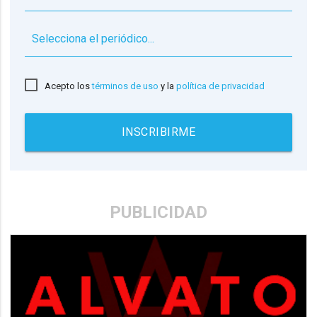
▼
Acepto los
términos de uso
y la
política de privacidad
INSCRIBIRME
PUBLICIDAD