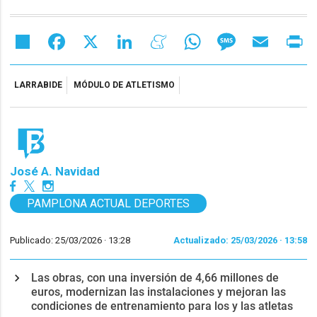
Share
Facebook
X
LinkedIn
Meneame
WhatsApp
Message
Email
Pr
LARRABIDE
MÓDULO DE ATLETISMO
José A. Navidad
PAMPLONA ACTUAL DEPORTES
Publicado: 25/03/2026 ·
13:28
Actualizado: 25/03/2026 · 13:58
Las obras, con una inversión de 4,66 millones de
euros, modernizan las instalaciones y mejoran las
condiciones de entrenamiento para los y las atletas