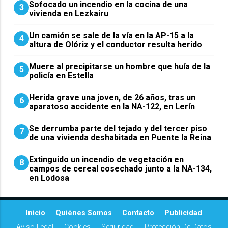
Sofocado un incendio en la cocina de una
3
vivienda en Lezkairu
Un camión se sale de la vía en la AP-15 a la
4
altura de Olóriz y el conductor resulta herido
Muere al precipitarse un hombre que huía de la
5
policía en Estella
Herida grave una joven, de 26 años, tras un
6
aparatoso accidente en la NA-122, en Lerín
Se derrumba parte del tejado y del tercer piso
7
de una vivienda deshabitada en Puente la Reina
Extinguido un incendio de vegetación en
8
campos de cereal cosechado junto a la NA-134,
en Lodosa
Inicio
Quiénes Somos
Contacto
Publicidad
Aviso Legal
Cookies
Seguridad
Protección De Datos