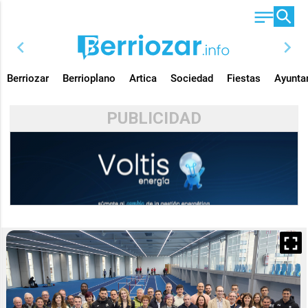
chevron_left
chevron_right
Berriozar
Berrioplano
Artica
Sociedad
Fiestas
Ayunta
PUBLICIDAD