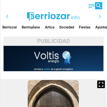
chevron_left
chevron_right
Berriozar
Berrioplano
Artica
Sociedad
Fiestas
Ayunta
PUBLICIDAD