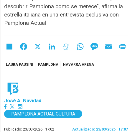
descubrir Pamplona como se merece", afirma la
estrella italiana en una entrevista exclusiva con
Pamplona Actual
Share
Facebook
X
LinkedIn
Meneame
WhatsApp
Message
Email
Pr
LAURA PAUSINI
PAMPLONA
NAVARRA ARENA
José A. Navidad
PAMPLONA ACTUAL CULTURA
Publicado: 23/03/2026 ·
17:02
Actualizado: 23/03/2026 · 17:07