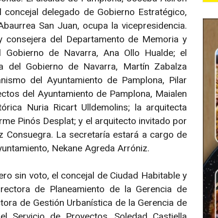
l concejal delegado de Gobierno Estratégico,
baurrea San Juan, ocupa la vicepresidencia.
 y consejera del Departamento de Memoria y
l Gobierno de Navarra, Ana Ollo Hualde; el
a del Gobierno de Navarra, Martín Zabalza
anismo del Ayuntamiento de Pamplona, Pilar
yectos del Ayuntamiento de Pamplona, Maialen
rica Nuria Ricart Ulldemolins; la arquitecta
me Pinós Desplat; y el arquitecto invitado por
 Consuegra. La secretaría estará a cargo de
Ayuntamiento, Nekane Agreda Arróniz.
ero sin voto, el concejal de Ciudad Habitable y
directora de Planeamiento de la Gerencia de
ctora de Gestión Urbanística de la Gerencia de
l Servicio de Proyectos, Soledad Castiella