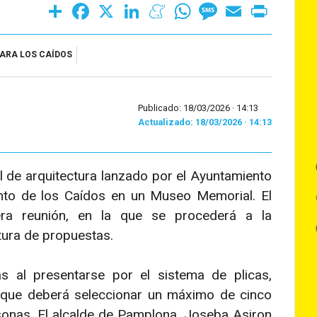
Share
Facebook
X
LinkedIn
Meneame
WhatsApp
Message
Email
Print
ARA LOS CAÍDOS
Publicado: 18/03/2026 ·
14:13
Actualizado: 18/03/2026 · 14:13
l de arquitectura lanzado por el Ayuntamiento
to de los Caídos en un Museo Memorial. El
era reunión, en la que se procederá a la
rtura de propuestas.
 al presentarse por el sistema de plicas,
 que deberá seleccionar un máximo de cinco
rsonas. El alcalde de Pamplona, Joseba Asiron