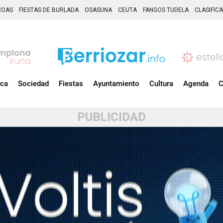
COAS
FIESTAS DE BURLADA
OSASUNA
CEUTA
FANGOS TUDELA
CLASIFIC
ica
Sociedad
Fiestas
Ayuntamiento
Cultura
Agenda
C
PUBLICIDAD