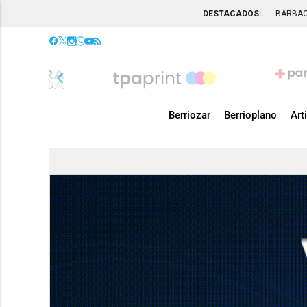
DESTACADOS:
BARBA
chevron_left
Berriozar
Berrioplano
Art