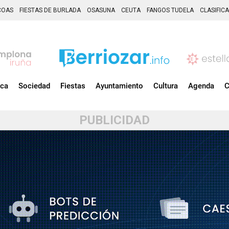
COAS
FIESTAS DE BURLADA
OSASUNA
CEUTA
FANGOS TUDELA
CLASIFIC
ica
Sociedad
Fiestas
Ayuntamiento
Cultura
Agenda
C
PUBLICIDAD