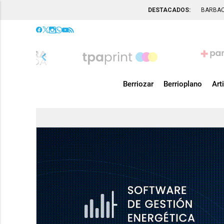
DESTACADOS:
BARBA
chevron_left
Berriozar
Berrioplano
Art