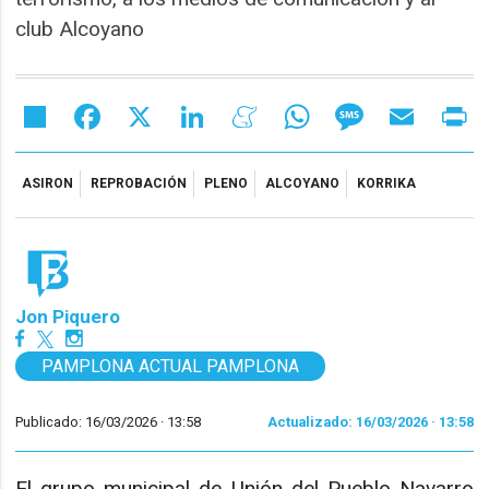
club Alcoyano
Share
Facebook
X
LinkedIn
Meneame
WhatsApp
Message
Email
Pr
ASIRON
REPROBACIÓN
PLENO
ALCOYANO
KORRIKA
Jon Piquero
PAMPLONA ACTUAL PAMPLONA
Publicado: 16/03/2026 ·
13:58
Actualizado: 16/03/2026 · 13:58
El grupo municipal de Unión del Pueblo Navarro