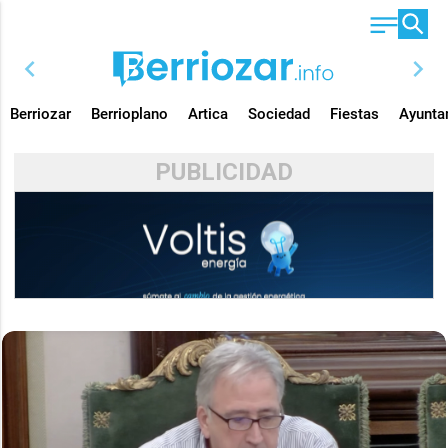
chevron_left
chevron_right
Berriozar
Berrioplano
Artica
Sociedad
Fiestas
Ayunta
PUBLICIDAD