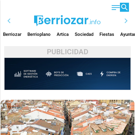
chevron_left
chevron_right
Berriozar
Berrioplano
Artica
Sociedad
Fiestas
Ayunta
PUBLICIDAD