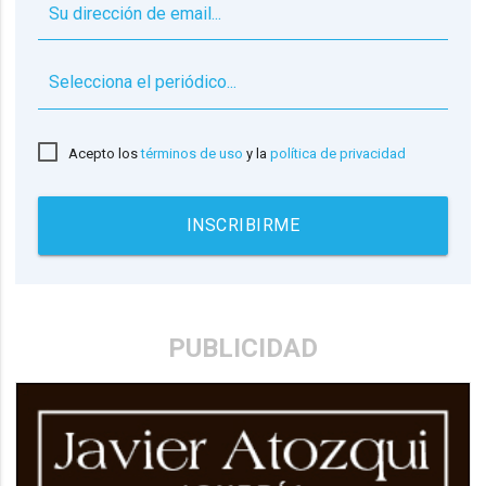
▼
Acepto los
términos de uso
y la
política de privacidad
INSCRIBIRME
PUBLICIDAD