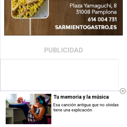
PUBLICIDAD
Tu memoria y la música
Esa canción antigua que no olvidas
tiene una explicación
Rebajan de 5 a 3 años de prisión
Pamplona convoca una oposición
la pena a una enfermera por 150
para secretaría del Pleno
accesos indebidos a historiales
clínicos