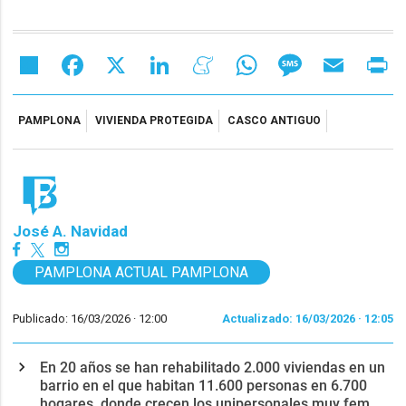
Share
Facebook
X
LinkedIn
Meneame
WhatsApp
Message
Email
Pr
PAMPLONA
VIVIENDA PROTEGIDA
CASCO ANTIGUO
José A. Navidad
PAMPLONA ACTUAL PAMPLONA
Publicado: 16/03/2026 ·
12:00
Actualizado: 16/03/2026 · 12:05
En 20 años se han rehabilitado 2.000 viviendas en un
barrio en el que habitan 11.600 personas en 6.700
hogares, donde crecen los unipersonales muy fem