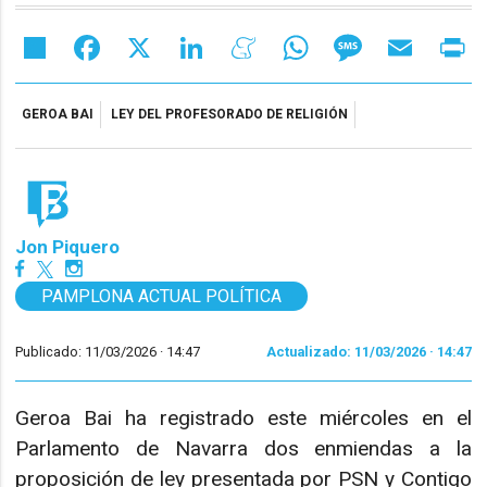
Share
Facebook
X
LinkedIn
Meneame
WhatsApp
Message
Email
Pr
GEROA BAI
LEY DEL PROFESORADO DE RELIGIÓN
Jon Piquero
PAMPLONA ACTUAL POLÍTICA
Publicado: 11/03/2026 ·
14:47
Actualizado: 11/03/2026 · 14:47
Geroa Bai ha registrado este miércoles en el
Parlamento de Navarra dos enmiendas a la
proposición de ley presentada por PSN y Contigo