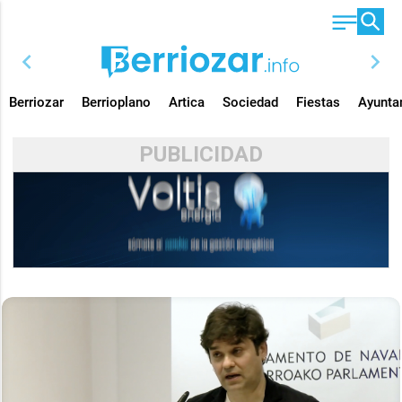
chevron_left
chevron_right
Berriozar
Berrioplano
Artica
Sociedad
Fiestas
Ayunta
PUBLICIDAD