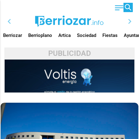
chevron_left
chevron_right
Berriozar
Berrioplano
Artica
Sociedad
Fiestas
Ayunta
PUBLICIDAD