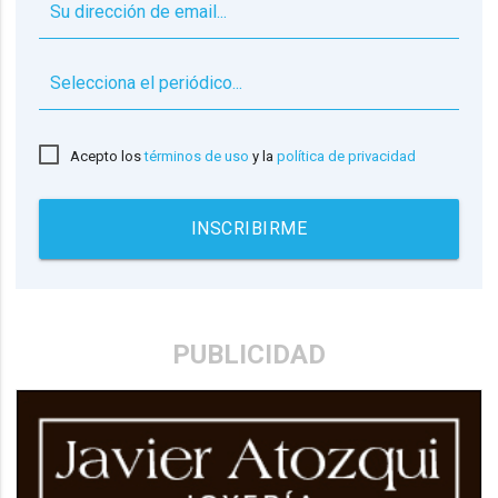
▼
Acepto los
términos de uso
y la
política de privacidad
INSCRIBIRME
PUBLICIDAD