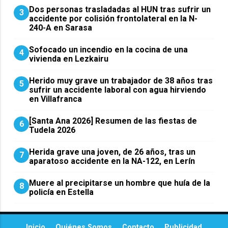
​Dos personas trasladadas al HUN tras sufrir un
3
accidente por colisión frontolateral en la N-
240-A en Sarasa
Sofocado un incendio en la cocina de una
4
vivienda en Lezkairu
Herido muy grave un trabajador de 38 años tras
5
sufrir un accidente laboral con agua hirviendo
en Villafranca
[Santa Ana 2026] Resumen de las fiestas de
6
Tudela 2026
Herida grave una joven, de 26 años, tras un
7
aparatoso accidente en la NA-122, en Lerín
Muere al precipitarse un hombre que huía de la
8
policía en Estella
Inicio
Quiénes Somos
Contacto
Publicidad