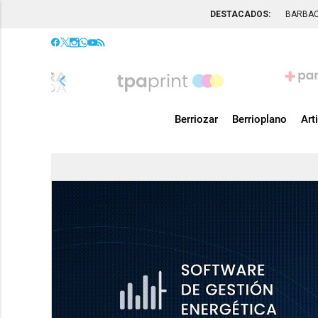
DESTACADOS:
BARBA
chevron_left
Berriozar
Berrioplano
Art